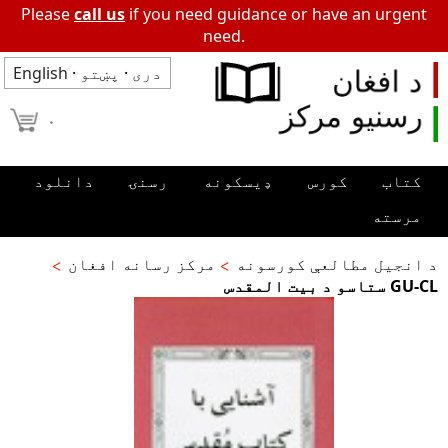
Please
call us
if you need guidance or have an urgent
need.
دری
·
پښتو
·
English
۰
کتاب
کورس
ډیسکونه
رسنۍ
دانلود
مرسته
د انجیل مطالعې کورسونه
مرکز رسانه افغان
GU-CL ستاسو د بیت المقدس