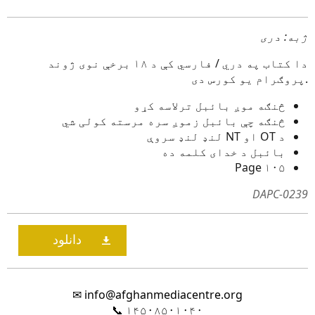
ژبه: دری
دا کتاب په دري / فارسي کې د ۱۸ برخې نوی ژوند
پروګرام یو کورس دی.
څنګه موږ بائبل ترلاسه کړو
څنګه چې بائبل زموږ سره مرسته کولی شي
د OT او NT لنډ لنډ سروې
بائبل د خدای کلمه ده
۱۰۵ Page
DAPC-0239
✉
info@afghanmediacentre.org
📞
۱۴۵۰۸۵۰۱۰۴۰