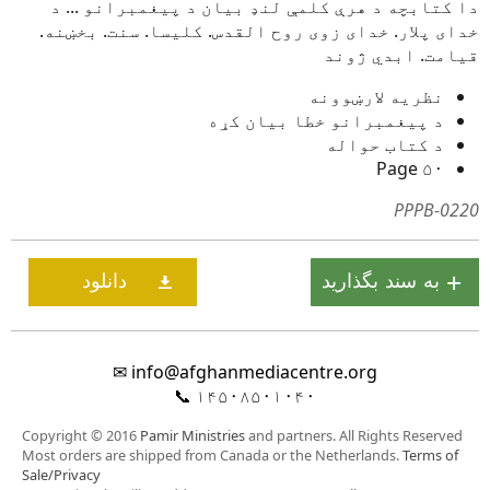
دا کتابچه د هرې کلمې لنډ بیان د پیغمبرانو ... د
خدای پلار. خدای زوى روح القدس. کلیسا. سنت. بخښنه.
قیامت. ابدي ژوند
نظریه لارښوونه
د پیغمبرانو خطا بیان کړه
د کتاب حواله
۵۰ Page
PPPB-0220
✉
info@afghanmediacentre.org
📞
۱۴۵۰۸۵۰۱۰۴۰
Copyright © 2016
Pamir Ministries
and partners. All Rights Reserved
Most orders are shipped from Canada or the Netherlands.
Terms of
Sale/Privacy