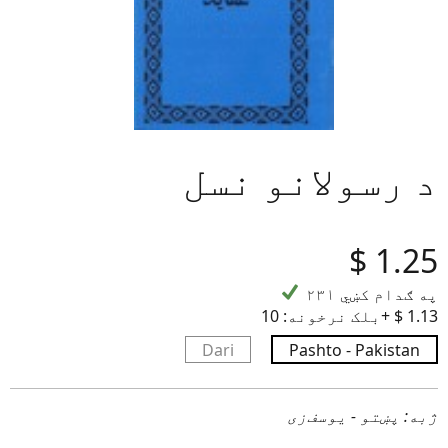
د رسولانو نسل
‎$
1.25
۲۳۱ په ګدام کښي
10+ ‎$ 1.13
بلک نرخونه:
Dari
Pashto - Pakistan
ژبه: پښتو - یوسف‌زی