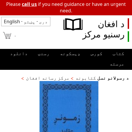
Please
call us
if you need guidance or have an urgent
need.
دری
·
پښتو
·
English
۰
کتاب
کورس
ډیسکونه
رسنۍ
دانلود
مرسته
د رسولانو نسل
کتابونه
مرکز رسانه افغان