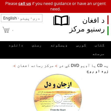
Please
call us
if you need guidance or have an urgent
need.
دری
·
پښتو
·
English
۰
کتاب
کورس
ډیسکونه
رسنۍ
دانلود
مرسته
په CD یا آډیو DVD کې غږ
مرکز رسانه افغان
زړه او روح