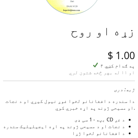
زړه او روح
‎$
1.00
۴ په ګدام کښي
او ۱۱ له بهر څخه شتون لري
ژبه: دری
دا سندره د افغانانو لخوا غوږ نیول کیږي او د نجات
او مسیحی ژوند په اړه خبرې کوي.
د غږ CD بڼه - 1 سی ډی
د نجات او د مسیحی ژوند په اړه ایجیلیلیک سندره
د افغانانو لخوا ژړا