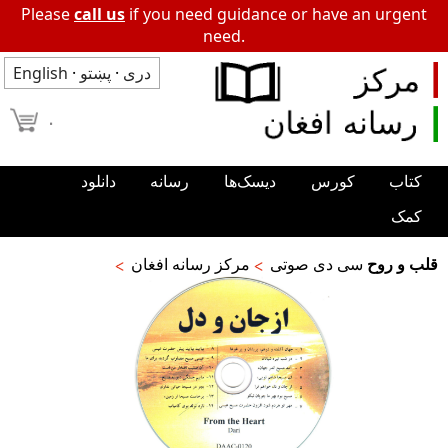
Please
call us
if you need guidance or have an urgent
need.
دری
·
پښتو
·
English
۰
کتاب
کورس
دیسک‌ها
رسانه
دانلود
کمک
قلب و روح
سی دی صوتی
مرکز رسانه افغان