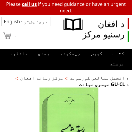
Please
call us
if you need guidance or have an urgent
need.
دری
·
پښتو
·
English
۰
کتاب
کورس
ډیسکونه
رسنۍ
دانلود
مرسته
د انجیل مطالعې کورسونه
مرکز رسانه افغان
د GU-CL عیسوی عبادت