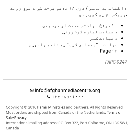
دا کتاب په پښتو / دری ۱۸ نډیو برخه کې د نوي ژوند
پروګرام یو کورس دی.
د لمونځ عبادت، خدمت او موسیقۍ
د عبادت لپاره لارښوونې
د عبادت ګټې
عبادت د "روحاني ګیم" په نامه یادېږي
۹۴ Page
FAPC-0247
✉
info@afghanmediacentre.org
📞
۱۴۵۰۸۵۰۱۰۴۰
Copyright © 2016
Pamir Ministries
and partners. All Rights Reserved
Most orders are shipped from Canada or the Netherlands.
Terms of
Sale/Privacy
International mailing address: PO Box 322, Port Colborne, ON L3K 5W1,
Canada