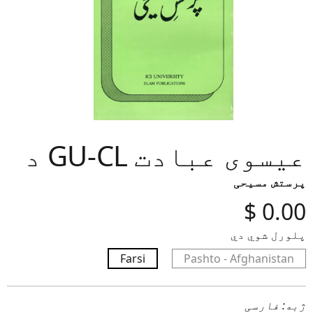
د GU-CL عیسوی عبادت
پرستش مسیحی
‎$
0.00
پلورل شوي دي
Farsi
Pashto - Afghanistan
ژبه: فارسی