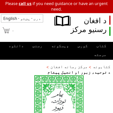
Please
call us
if you need guidance or have an urgent
need.
دری
·
پښتو
·
English
۰
کتاب
کورس
ډیسکونه
رسنۍ
دانلود
مرسته
کتابونه
مرکز رسانه افغان
د توحید، زبور او انجیل پیغام