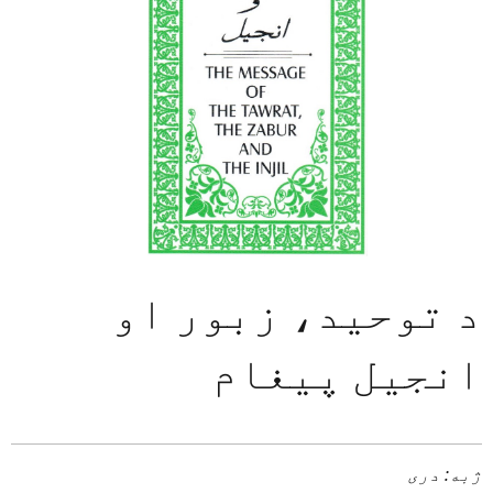
د توحید، زبور او
انجیل پیغام
ژبه: دری