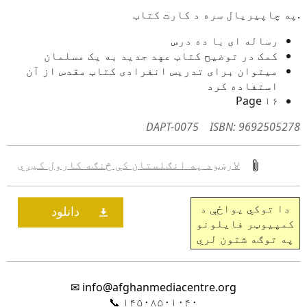
په چاپیریال سره د کارت کتاب.
رساله ای با ده درس
کمک در توضیح کتاب عهد جدید به یک مسلمان
میتوان برای تدریس انفرادی کتاب مقدس از آن
استفاده کرد
۱۶ Page
DAPT-0075
ISBN: 9692505278
لارښود په انګلستان کې څنګه کارول کیږي
دا توکي یواځې د
کمپیوټر فایلونو
په توګه شتون لري
✉
info@afghanmediacentre.org
📞
۱۴۵۰۸۵۰۱۰۴۰