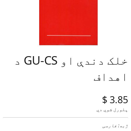
د GU-CS خلک دندې او
اهداف
‎$
3.85
پلورل شوي دي
ژبه: فارسی