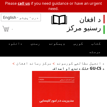
Please
call us
if you need guidance or have an urgent
need.
دری
·
پښتو
·
English
۰
کتاب
کورس
ډیسکونه
رسنۍ
دانلود
مرسته
د انجیل مطالعې کورسونه
مرکز رسانه افغان
د GU-CS خلک دندې او اهداف