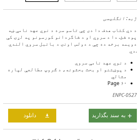
ژبه: انگلیسی
د دې کتاب هدف دا دی چې تاسو سره د نوي عهد نامې ښه
پوه شئ. دا د سروې او د شاگردانو کورسونو په لړۍ کې
دویمه برخه ده چې د دولس اونۍ د بائبل سروې الندې
دي.
د نوي عهد نامې سروې
د پوښتنو او بحث بحثونه، د ګروپ مطالعې لپاره
مثالي
۶۰ Page
ENPC-0527