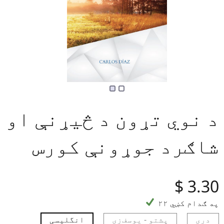
د نوي تړون د څیړنې او
شاګرد جوړونې کورس
‎$
3.30
۲۲ په ګدام کښي
دری
پشتو - یوسف‌زی
انگلیسی