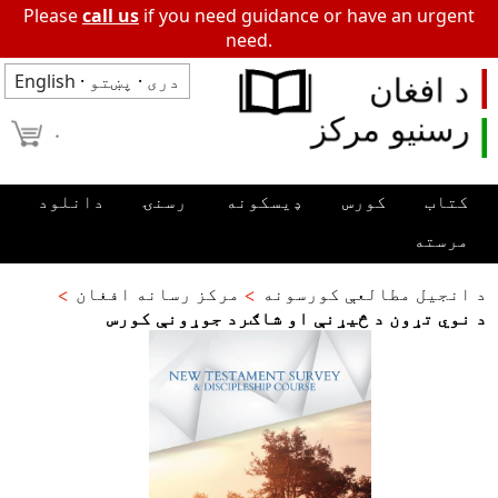
Please
call us
if you need guidance or have an urgent
need.
دری
·
پښتو
·
English
۰
کتاب
کورس
ډیسکونه
رسنۍ
دانلود
مرسته
د انجیل مطالعې کورسونه
مرکز رسانه افغان
د نوي تړون د څیړنې او شاګرد جوړونې کورس