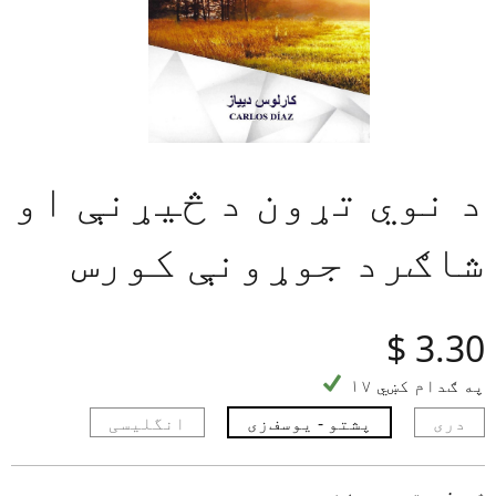
د نوي تړون د څیړنې او
شاګرد جوړونې کورس
‎$
3.30
۱۷ په ګدام کښي
دری
پشتو - یوسف‌زی
انگلیسی