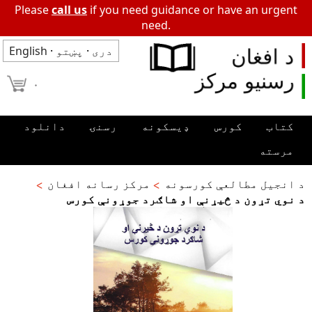
Please
call us
if you need guidance or have an urgent
need.
دری
·
پښتو
·
English
۰
کتاب
کورس
ډیسکونه
رسنۍ
دانلود
مرسته
د انجیل مطالعې کورسونه
مرکز رسانه افغان
د نوي تړون د څیړنې او شاګرد جوړونې کورس