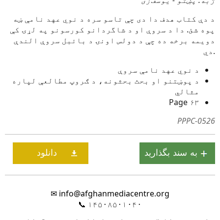
ژبه: پښتو - یوسف‌زی
د دې کتاب هدف دا دی چې تاسو سره د نوي عهد نامې ښه
پوه شئ. دا د سروې او د شاگردانو کورسونو په لړۍ کې
دویمه برخه ده چې د دولس اونۍ د بائبل سروې الندې
دي.
د نوي عهد نامې سروې
د پوښتنو او بحث بحثونه، د ګروپ مطالعې لپاره
مثالي
۶۳ Page
PPPC-0526
✉
info@afghanmediacentre.org
📞
۱۴۵۰۸۵۰۱۰۴۰