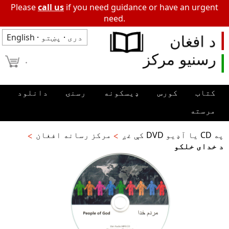
Please
call us
if you need guidance or have an urgent
need.
دری
·
پښتو
·
English
۰
کتاب
کورس
ډیسکونه
رسنۍ
دانلود
مرسته
په CD یا آډیو DVD کې غږ
مرکز رسانه افغان
د خدای خلکو