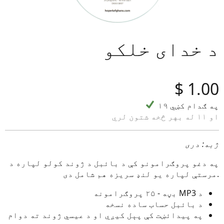
د خدای خلکو
‎$
1.00
۱۹ په ګدام کښي
او ۱۱ له بهر څخه شتون لري
ژبه: دری
په دغو پروګرامونو کې د بائبل د ژوند کولو لپاره د
مرستې لپاره یو لنډ سریزه هم شامل دی.
د MP3 بڼه - ۲۵ پروګرامونه
د بائبل حساب ساده نسخه
په پیدائښت کې پېل کیږي او د عیسي ژوند ته دوام