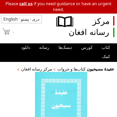
Please
call us
if you need guidance or have an urgent
need.
دری
·
پښتو
·
English
۰
کتاب
کورس
دیسک‌ها
رسانه
دانلود
کمک
عقیدۀ مسیحیون
کتاب‌ها و جزوات
مرکز رسانه افغان