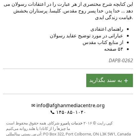
این کتابچه شرح مختصری از هر عبارت را در اعتقادات رسولان می
دهد ... خدا پدر. خدا پسر روح مقدس. کلیسا. پرستاران بخشش
قیامت زندگی ابدی.
راهنمای اعتقادی
عباراتی در مورد توضیح عقاید رسولان
از منابع کتاب مقدس
۵۴ صفحه
DAPB-0262
✉
info@afghanmediacentre.org
📞
۱۴۵۰۸۵۰۱۰۴۰
کپی رایت © ۲۰۱۶
خدمات پامیر
و شرکای. همه حقوق محفوظ است
ما چیزهآ را از کانادا یا هلند روانه می‌کنیم
آدرس پستی بینالمللی: PO Box 322, Port Colborne, ON L3K 5W1, Canada