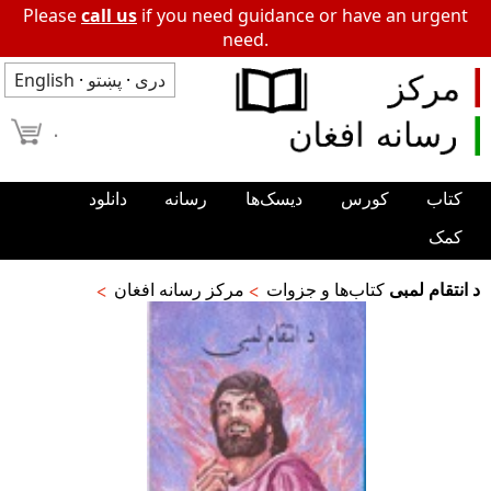
Please
call us
if you need guidance or have an urgent
need.
دری
·
پښتو
·
English
۰
کتاب
کورس
دیسک‌ها
رسانه
دانلود
کمک
د انتقام لمبى
کتاب‌ها و جزوات
مرکز رسانه افغان