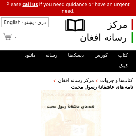
Please
call us
if you need guidance or have an urgent
need.
دری
·
پښتو
·
English
۰
کتاب
کورس
دیسک‌ها
رسانه
دانلود
کمک
کتاب‌ها و جزوات
مرکز رسانه افغان
نامه های عاشقانهً رسول محبت