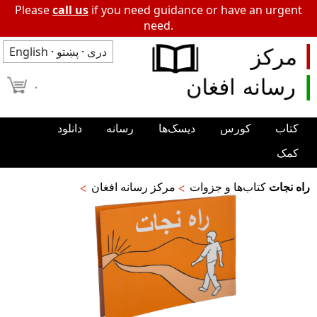
Please
call us
if you need guidance or have an urgent
need.
دری
·
پښتو
·
English
۰
کتاب
کورس
دیسک‌ها
رسانه
دانلود
کمک
راه نجات
کتاب‌ها و جزوات
مرکز رسانه افغان