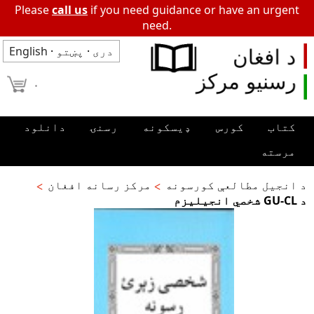
Please
call us
if you need guidance or have an urgent
need.
دری
·
پښتو
·
English
۰
کتاب
کورس
ډیسکونه
رسنۍ
دانلود
مرسته
د انجیل مطالعې کورسونه
مرکز رسانه افغان
د GU-CL شخصي انجیلیزم