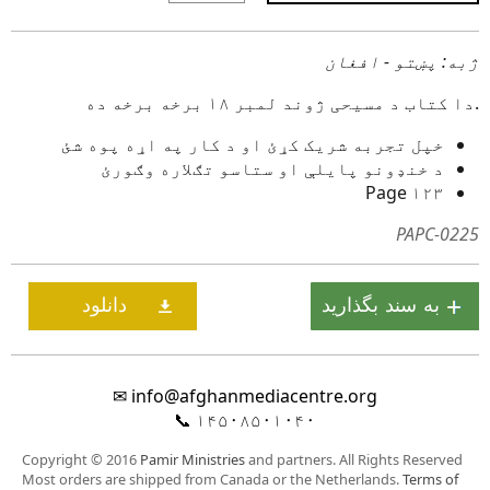
ژبه: پښتو - افغان
دا کتاب د مسيحی ژوند لمبر ۱۸ برخه برخه ده.
خپل تجربه شریک کړئ او د کار په اړه پوه شئ
د خنډونو پایلې او ستاسو تګلاره وګورئ
۱۲۳ Page
PAPC-0225
✉
info@afghanmediacentre.org
📞
۱۴۵۰۸۵۰۱۰۴۰
Copyright © 2016
Pamir Ministries
and partners. All Rights Reserved
Most orders are shipped from Canada or the Netherlands.
Terms of