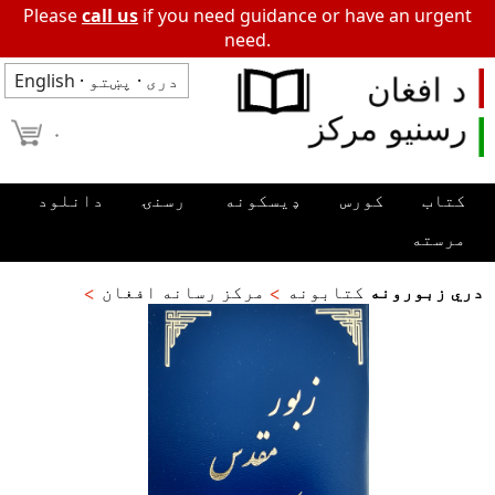
Please
call us
if you need guidance or have an urgent
need.
دری
·
پښتو
·
English
۰
کتاب
کورس
ډیسکونه
رسنۍ
دانلود
مرسته
دري زبورونه
کتابونه
مرکز رسانه افغان