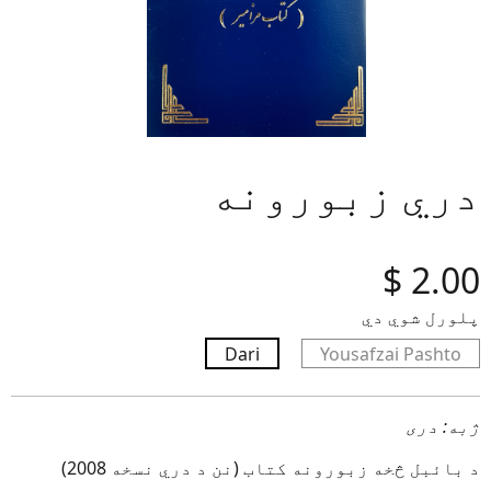
دري زبورونه
‎$
2.00
پلورل شوي دي
Dari
Yousafzai Pashto
ژبه: دری
د بائبل څخه زبورونه کتاب (نن د دري نسخه 2008)