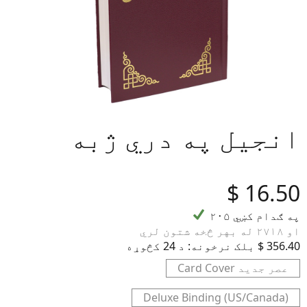
انجیل په دري ژبه
‎$
16.50
۲۰۵ په ګدام کښي
او ۲۷۱۸ له بهر څخه شتون لري
د 24 کڅوړه ‎$ 356.40
بلک نرخونه:
Card Cover عصر جدید
Deluxe Binding (US/Canada)