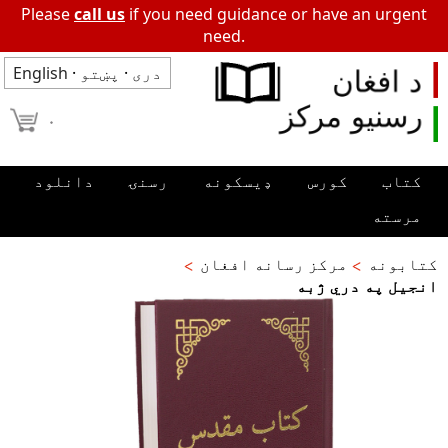
Please
call us
if you need guidance or have an urgent
need.
دری
·
پښتو
·
English
۰
کتاب
کورس
ډیسکونه
رسنۍ
دانلود
مرسته
کتابونه
مرکز رسانه افغان
انجیل په دري ژبه