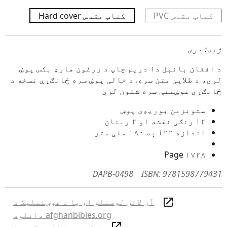
PVC کتاب مقدس
Hard cover کتاب مقدس
ژبه: دری
د افغان بائبل دا دریم چاپ د زرغون هارډ بکس پوښ
لري، د طلایی متن سره. د خالی پوښ سره ځانګړې نسخه د
ځانګړي غوښتنې سره شتون لري
ستونزمن بوریډی پوښ
۱۲ رنګی نقشه او ۲ ربنان
اندازه ۱۲۲ په ۱۸۰ ملی متر
۱۷۲۸ Page
DAPB-0498
ISBN: 9781598779431
آن لائن لوستلو او يا د غوښتنليک د
afghanbibles.org دانلود
د نوي عهد نامې تبصره