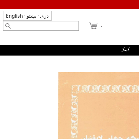
دری
·
پښتو
·
English
۰
کمک