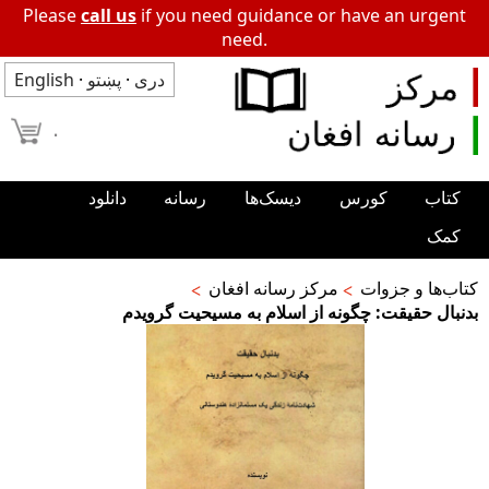
Please
call us
if you need guidance or have an urgent
need.
دری
·
پښتو
·
English
۰
کتاب
کورس
دیسک‌ها
رسانه
دانلود
کمک
کتاب‌ها و جزوات
مرکز رسانه افغان
بدنبال حقیقت: چگونه از اسلام به مسیحیت گرویدم