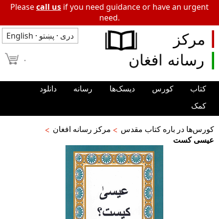
Please
call us
if you need guidance or have an urgent
need.
دری
·
پښتو
·
English
۰
کتاب
کورس
دیسک‌ها
رسانه
دانلود
کمک
کورس‌ها در باره کتاب مقدس
مرکز رسانه افغان
عیسی کست