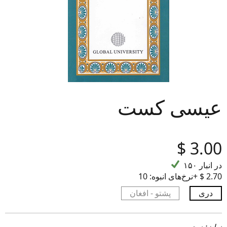
عیسی کست
‎$
3.00
۱۵۰ در انبار
10+ ‎$ 2.70
نرخ‌های انبوه:
دری
پشتو - افغان
زبان: دری