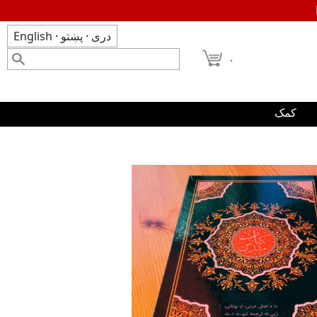
دری
·
پښتو
·
English
۰
کمک