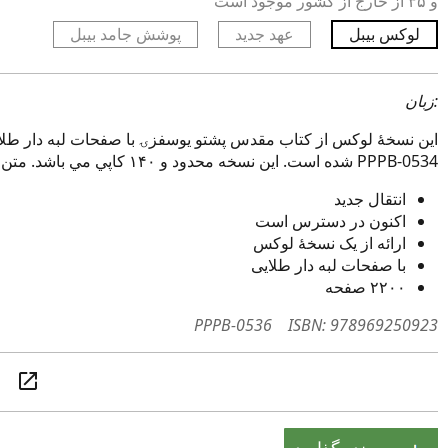
و ۳۵ از خارج از کشور موجود است
لوکس بیبل
عهد جدید
پوشش جامد بیبل
زبان:
این نسخهٔ لوکس از کتاب مقدس پشتو یوسفزۍ با صفحات لبه دار طلایی
شده است. این نسخه محدود و ۱۴۰ کاپي مي باشد. متن مشابه به است PPPB-0534
انتقال جدید
اکنون در دسترس است
ارائه از یک نسخهٔ لوکس
با صفحات لبه دار طلایی
۲۲۰۰ صفحه
PPPB-0536
ISBN: 978969250923