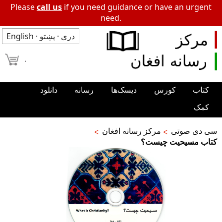
Please
call us
if you need guidance or have an urgent
need.
دری
·
پښتو
·
English
۰
کتاب
کورس
دیسک‌ها
رسانه
دانلود
کمک
سی دی صوتی
مرکز رسانه افغان
کتاب مسیحیت چیست؟