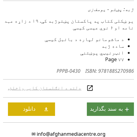
ژبه: پښتو - یوسف‌زی
یو ښکلی کتاب په پاکستان پښتوژبه کې. ۱۹ د زاړه عہد
نامه او ۶ نوې عیسی کیسې
د ماشومانو لپاره د بائبل کیسې
ساده ژبه
انټرنیټي پوښتنې
۷۷ Page
PPPB-0430
ISBN: 9781885270986
دلته د انګلستان کاپی واخلئ.
✉
info@afghanmediacentre.org