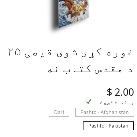
۲۵ غوره کړی شوی قیصی
د مقدس کتاب نه
‎$
2.00
۱۱۸ په ګدام کښي
Dari
Pashto - Afghanistan
Pashto - Pakistan