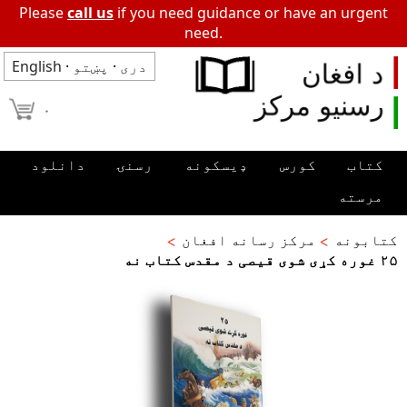
Please
call us
if you need guidance or have an urgent
need.
دری
·
پښتو
·
English
۰
کتاب
کورس
ډیسکونه
رسنۍ
دانلود
مرسته
کتابونه
مرکز رسانه افغان
۲۵ غوره کړی شوی قیصی د مقدس کتاب نه