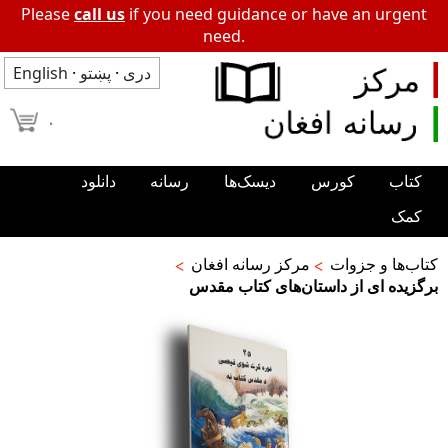
Please
call us
if you need guidance or have an urgent
need.
دری
·
پښتو
·
English
۰
کتاب
کورس
دیسک‌ها
رسانه
دانلود
کمک
کتاب‌ها و جزوات
مرکز رسانه افغان
برگزيده اى از داستان‌هاى كتاب مقدس