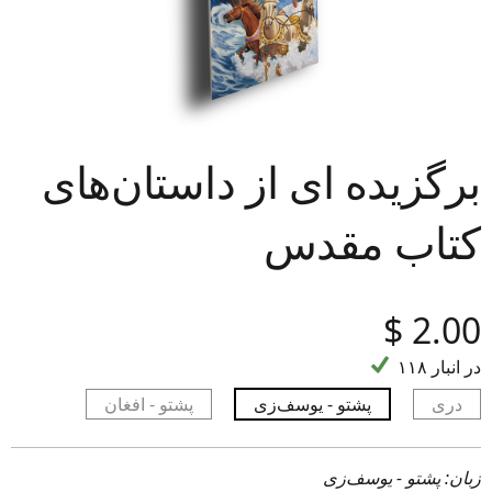
برگزيده اى از داستان‌هاى
كتاب مقدس
‎$
2.00
۱۱۸ در انبار
دری
پشتو - یوسف‌زی
پشتو - افغان
زبان: پشتو - یوسف‌زی