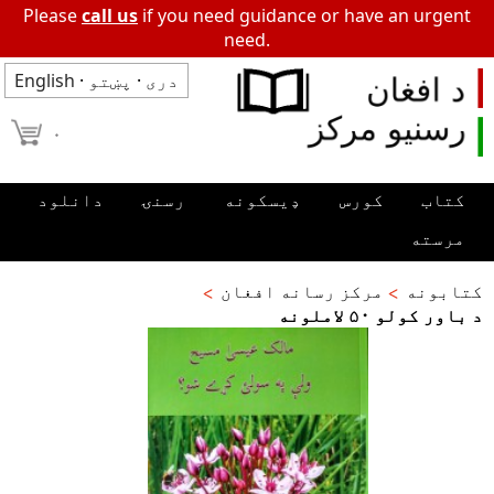
Please
call us
if you need guidance or have an urgent
need.
دری
·
پښتو
·
English
۰
کتاب
کورس
ډیسکونه
رسنۍ
دانلود
مرسته
کتابونه
مرکز رسانه افغان
د باور کولو ۵۰ لاملونه