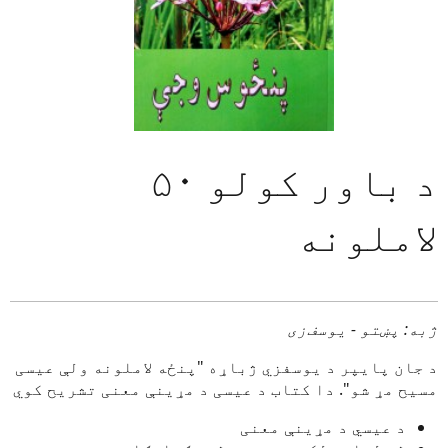
د باور کولو ۵۰
لاملونه
ژبه: پښتو - یوسف‌زی
د جان پایپر د یوسفزي ژباړه "پنځه لاملونه ولې عیسی
مسیح مړ شو". دا کتاب د عیسی د مړینې معنی تشریح کوي
د عیسي د مړینې معنی