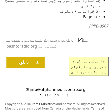
څه لپاره لکه زموږ په څېر ګناهګار د عیسی مسیح
د مرګ کوي
۵۰ ځوابونه / لاملونه
۱۲۲ Page
PPPB-0507
۲۶ راډيويي پروګرامونو پر بنسټ، د
کتاب، په pashtoradio.org
دا توکي یواځې د
کمپیوټر فایلونو
په توګه شتون لري
✉
info@afghanmediacentre.org
📞
۱۴۵۰۸۵۰۱۰۴۰
Copyright © 2016
Pamir Ministries
and partners. All Rights Reserved
Most orders are shipped from Canada or the Netherlands.
Terms of