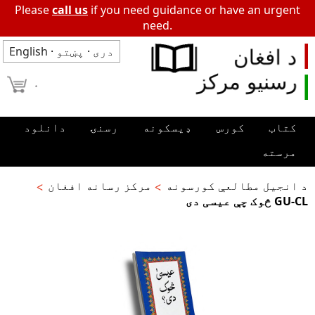
Please
call us
if you need guidance or have an urgent
need.
دری
·
پښتو
·
English
۰
کتاب
کورس
ډیسکونه
رسنۍ
دانلود
مرسته
د انجیل مطالعې کورسونه
مرکز رسانه افغان
GU-CL څوک چې عیسی دی