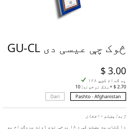
GU-CL څوک چې عیسی دی
‎$
3.00
۱۲۸ په ګدام کښي
10+ ‎$ 2.70
بلک نرخونه:
Dari
Pashto - Afghanistan
ژبه: پښتو - افغان
دا کتاب په پښتو کې د ۱۸ برخې نوی ژوند پروګرام یو