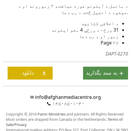
د بائبل د آیتونو غوره میاشت، ۳ زبورونه او د
میتود د انجیل څخه د رب دعا.
د اخلاقی کتابچه
31 ورځ - د ورځې 4 بجو ایتونه
زبور او د رب دعا
۳۸ Page
DAPT-0270
✉
info@afghanmediacentre.org
📞
۱۴۵۰۸۵۰۱۰۴۰
Copyright © 2016
Pamir Ministries
and partners. All Rights Reserved
Most orders are shipped from Canada or the Netherlands.
Terms of
Sale/Privacy
International mailing address: PO Box 322, Port Colborne, ON L3K 5W1,