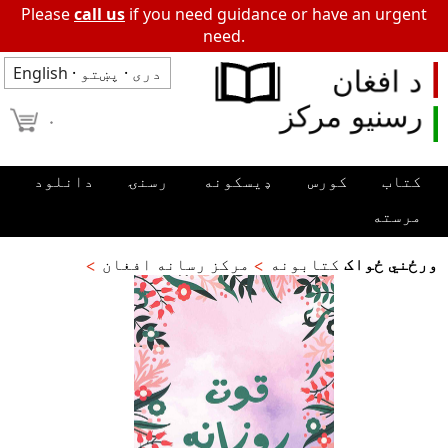
Please
call us
if you need guidance or have an urgent
need.
دری
·
پښتو
·
English
۰
کتاب
کورس
ډیسکونه
رسنۍ
دانلود
مرسته
ورځني ځواک
کتابونه
مرکز رسانه افغان