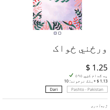
ورځني ځواک
‎$
1.25
۵۹۵ په ګدام کښي
10+ ‎$ 1.13
بلک نرخونه:
Dari
Pashto - Pakistan
ژبه: دری