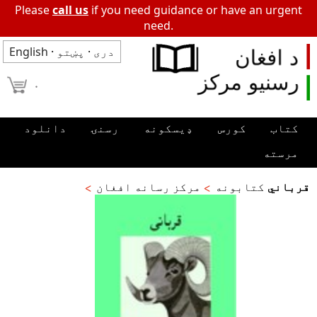
Please
call us
if you need guidance or have an urgent
need.
دری
·
پښتو
·
English
۰
کتاب
کورس
ډیسکونه
رسنۍ
دانلود
مرسته
قرباني
کتابونه
مرکز رسانه افغان