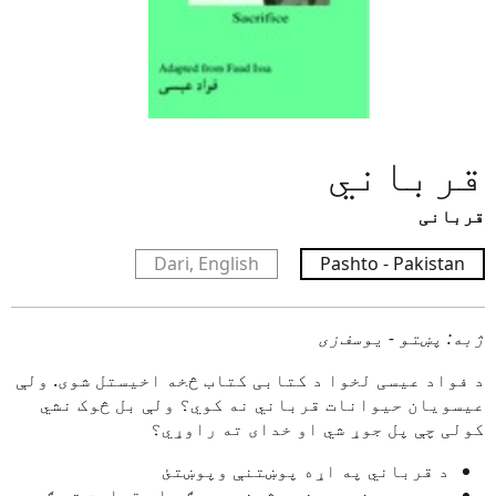
قرباني
قربانی
Dari, English
Pashto - Pakistan
ژبه: پښتو - یوسف‌زی
د فواد عیسی لخوا د کتابی کتاب څخه اخیستل شوی. ولې
عیسویان حيوانات قرباني نه کوي؟ ولې بل څوک نشي
کولی چې پل جوړ شي او خدای ته راوړي؟
د قرباني په اړه پوښتنې وپوښتئ
د عیسي د زیږیدنې، ژوند، مرګ، او قیامت ته ګوري