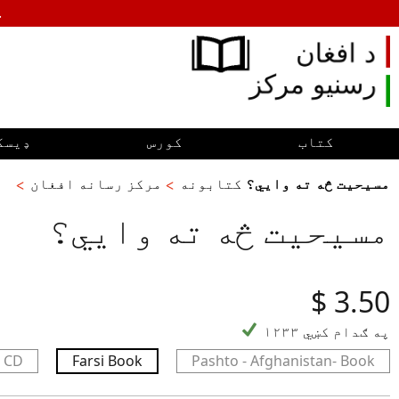
.
کتاب
کورس
ډیسک
مسیحیت څه ته وایي؟
کتابونه
مرکز رسانه افغان
مسیحیت څه ته وایي؟
‎$
3.50
۱۲۳۳ په ګدام کښي
o CD
Farsi Book
Pashto - Afghanistan- Book