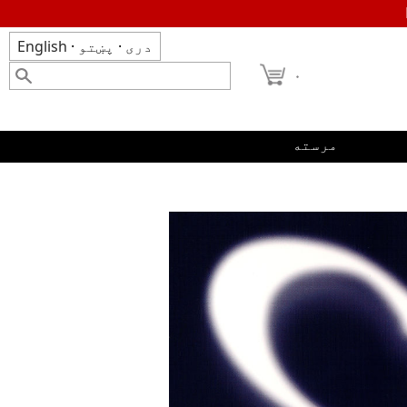
دری
·
پښتو
·
English
۰
مرسته