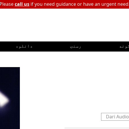
Please
call us
if you need guidance or have an urgent need
ونه
رسنۍ
دانلود
Dari Audi