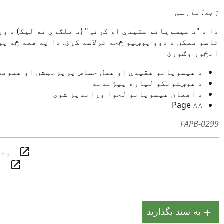
ژبه: فارسی
دا د "د عیسویانو عقیدې او کړنې" (د ملګري ته لیک) د و
تاسو ممکن د دوو پوښیو څخه ترلاسه کړئ. دا په هغه څه پو
انځور وګورئ
د عیسويانو عقیدې او عمل حساس پریزنټشن او عمومي
د غوښتونکو لپاره پیژندنه
د افغان عیسویانو لخوا وړاندیز شوی
۸۸ Page
FAPB-0299
په 
د