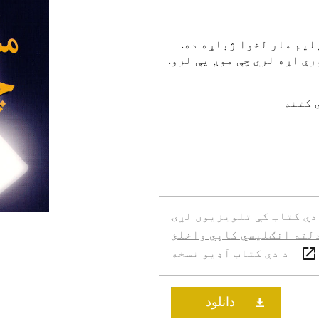
یلیم ملر لخوا ژباړه ده.
رې اړه لري چې موږ یې لرو.
 کتنه
دې کتاب کې تلویزیون لړۍ
لته انګلیسي کاپي واخلئ
د دې کتاب آډیو نسخه